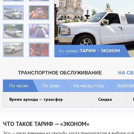
ТАРИФ – ЭКОНОМ
Гос. номер:
ТРАНСПОРТНОЕ ОБСЛУЖИВАНИЕ
НА С
По часам
По дням
На месяц > год
ВАЖНА
Время аренды — трансфер
Скидка
ЧТО ТАКОЕ ТАРИФ — «ЭКОНОМ»
Это — заказ лимузина на свадьбу, когда приоритетом в выборе ус