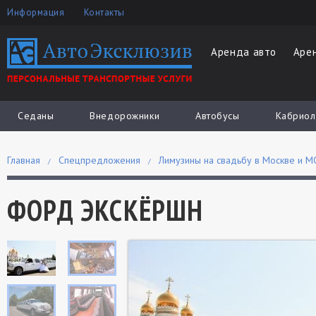
Информация
Контакты
Аренда авто
Аре
Седаны
Внедорожники
Автобусы
Кабриол
Главная
Спецпредложения
Лимузины на свадьбу в Москве и М
ФОРД ЭКСКЁРШН