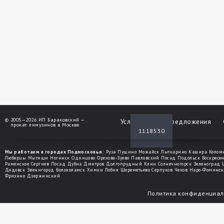
©
2005—2026 ИП Бараковский —
Услуги
Спецпредложения
прокат лимузинов в Москве
1118530
Мы работаем в городах Подмосковья:
Руза
Пущино
Можайск
Лыткарино
Кашира
Колом
Люберцы
Мытищи
Ногинск
Одинцово
Орехово-Зуево
Павловский Посад
Подольск
Воскресе
Раменское
Сергиев Посад
Дубна
Дмитров
Долгопрудный
Клин
Солнечногорск
Зеленоград
Дедовск
Звенигород
Волоколамск
Химки
Лобня
Шереметьево
Серпухов
Чехов
Наро-Фоминск
Фрязино
Дзержинский
Политика конфиденциал