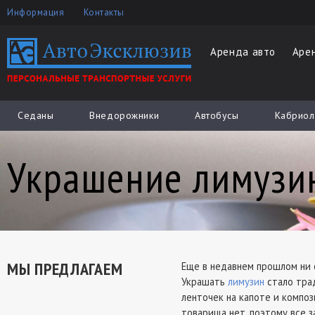
Информация
Контакты
Аренда авто
Аре
Седаны
Внедорожники
Автобусы
Кабриол
Украшение лимузи
МЫ ПРЕДЛАГАЕМ
Еще в недавнем прошлом ни 
Украшать
лимузин
стало трад
ленточек на капоте и композ
товарища нет, поэтому все з