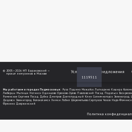
©
2005—2026 ИП Бараковский —
Услуги
Спецпредложения
прокат лимузинов в Москве
1119511
Мы работаем в городах Подмосковья:
Руза
Пущино
Можайск
Лыткарино
Кашира
Колом
Люберцы
Мытищи
Ногинск
Одинцово
Орехово-Зуево
Павловский Посад
Подольск
Воскресе
Раменское
Сергиев Посад
Дубна
Дмитров
Долгопрудный
Клин
Солнечногорск
Зеленоград
Дедовск
Звенигород
Волоколамск
Химки
Лобня
Шереметьево
Серпухов
Чехов
Наро-Фоминск
Фрязино
Дзержинский
Политика конфиденциал