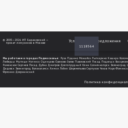
©
2005—2026 ИП Бараковский —
Услуги
Спецпредложения
прокат лимузинов в Москве
1118564
Мы работаем в городах Подмосковья:
Руза
Пущино
Можайск
Лыткарино
Кашира
Колом
Люберцы
Мытищи
Ногинск
Одинцово
Орехово-Зуево
Павловский Посад
Подольск
Воскресе
Раменское
Сергиев Посад
Дубна
Дмитров
Долгопрудный
Клин
Солнечногорск
Зеленоград
Дедовск
Звенигород
Волоколамск
Химки
Лобня
Шереметьево
Серпухов
Чехов
Наро-Фоминск
Фрязино
Дзержинский
Политика конфиденциал