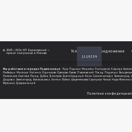
©
2005—2026 ИП Бараковский —
Услуги
Спецпредложения
прокат лимузинов в Москве
1119239
Мы работаем в городах Подмосковья:
Руза
Пущино
Можайск
Лыткарино
Кашира
Колом
Люберцы
Мытищи
Ногинск
Одинцово
Орехово-Зуево
Павловский Посад
Подольск
Воскресе
Раменское
Сергиев Посад
Дубна
Дмитров
Долгопрудный
Клин
Солнечногорск
Зеленоград
Дедовск
Звенигород
Волоколамск
Химки
Лобня
Шереметьево
Серпухов
Чехов
Наро-Фоминск
Фрязино
Дзержинский
Политика конфиденциал