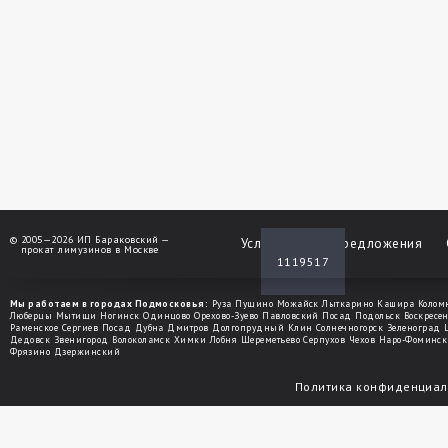
©
2005—2026 ИП Бараковский —
Услуги
Спецпредложения
прокат лимузинов в Москве
1119517
Мы работаем в городах Подмосковья:
Руза
Пущино
Можайск
Лыткарино
Кашира
Колом
Люберцы
Мытищи
Ногинск
Одинцово
Орехово-Зуево
Павловский Посад
Подольск
Воскресе
Раменское
Сергиев Посад
Дубна
Дмитров
Долгопрудный
Клин
Солнечногорск
Зеленоград
Дедовск
Звенигород
Волоколамск
Химки
Лобня
Шереметьево
Серпухов
Чехов
Наро-Фоминск
Фрязино
Дзержинский
Политика конфиденциал