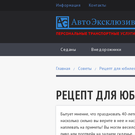
Информация
Контакты
Седаны
Внедорожники
Главная
Советы
Рецепт для юбилея
РЕЦЕПТ ДЛЯ ЮБ
Бытует мнение, что праздновать 40-лет
насколько сильно вы верите в нее и на
наплевать на приметы! Вы могли весело
пиво или портвейн на заднем сиденье