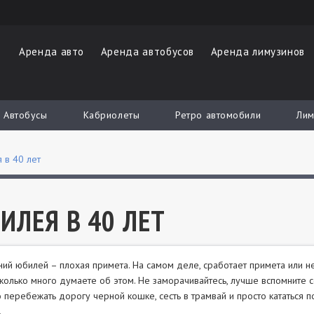
Аренда авто
Аренда автобусов
Аренда лимузинов
Автобусы
Кабриолеты
Ретро автомобили
Лим
 в 40 лет
ИЛЕЯ В 40 ЛЕТ
ний юбилей – плохая примета. На самом деле, сработает примета или нет
сколько много думаете об этом. Не заморачивайтесь, лучше вспомните се
 перебежать дорогу черной кошке, сесть в трамвай и просто кататься п
…