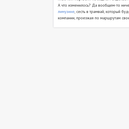
А что изменилось? Да вообщем-то ничег
лимузине
, сесть в трамвай, который бу
компании, проезжая по маршрутам своей