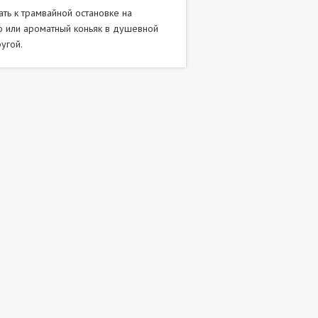
ать к трамвайной остановке на
ино или ароматный коньяк в душевной
угой.