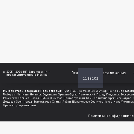
©
2005—2026 ИП Бараковский —
Услуги
Спецпредложения
прокат лимузинов в Москве
1119102
Мы работаем в городах Подмосковья:
Руза
Пущино
Можайск
Лыткарино
Кашира
Колом
Люберцы
Мытищи
Ногинск
Одинцово
Орехово-Зуево
Павловский Посад
Подольск
Воскресе
Раменское
Сергиев Посад
Дубна
Дмитров
Долгопрудный
Клин
Солнечногорск
Зеленоград
Дедовск
Звенигород
Волоколамск
Химки
Лобня
Шереметьево
Серпухов
Чехов
Наро-Фоминск
Фрязино
Дзержинский
Политика конфиденциал