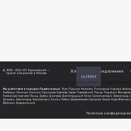
©
2005—2026 ИП Бараковский —
Услуги
Спецпредложения
прокат лимузинов в Москве
1119033
Мы работаем в городах Подмосковья:
Руза
Пущино
Можайск
Лыткарино
Кашира
Колом
Люберцы
Мытищи
Ногинск
Одинцово
Орехово-Зуево
Павловский Посад
Подольск
Воскресе
Раменское
Сергиев Посад
Дубна
Дмитров
Долгопрудный
Клин
Солнечногорск
Зеленоград
Дедовск
Звенигород
Волоколамск
Химки
Лобня
Шереметьево
Серпухов
Чехов
Наро-Фоминск
Фрязино
Дзержинский
Политика конфиденциал