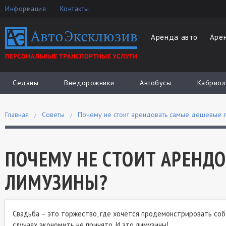
Информация
Контакты
Аренда авто
Аре
Седаны
Внедорожники
Автобусы
Кабриол
Главная
Советы
Почему не стоит арендовать самые дешевые 
ПОЧЕМУ НЕ СТОИТ АРЕНД
ЛИМУЗИНЫ?
Свадьба – это торжество, где хочется продемонстрировать собс
случаях экономить не принято. И это лимузины!