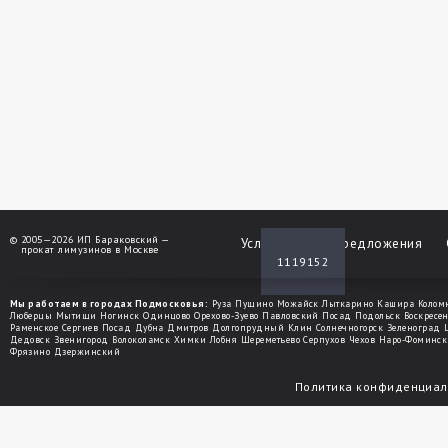
©
2005—2026 ИП Бараковский —
Услуги
Спецпредложения
прокат лимузинов в Москве
1119152
Мы работаем в городах Подмосковья:
Руза
Пущино
Можайск
Лыткарино
Кашира
Колом
Люберцы
Мытищи
Ногинск
Одинцово
Орехово-Зуево
Павловский Посад
Подольск
Воскресе
Раменское
Сергиев Посад
Дубна
Дмитров
Долгопрудный
Клин
Солнечногорск
Зеленоград
Дедовск
Звенигород
Волоколамск
Химки
Лобня
Шереметьево
Серпухов
Чехов
Наро-Фоминск
Фрязино
Дзержинский
Политика конфиденциал