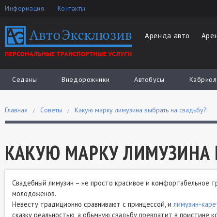
Информация
Контакты
Аренда авто
Аре
Седаны
Внедорожники
Автобусы
Кабриол
Главная
Советы
Какую марку лимузина выбрать на свадьбу?
КАКУЮ МАРКУ ЛИМУЗИНА 
Свадебный лимузин – не просто красивое и комфортабельное тр
молодоженов.
Невесту традиционно сравнивают с принцессой, и
лимузин-каре
сказку реальностью, а обычную свадьбу превратит в поистине