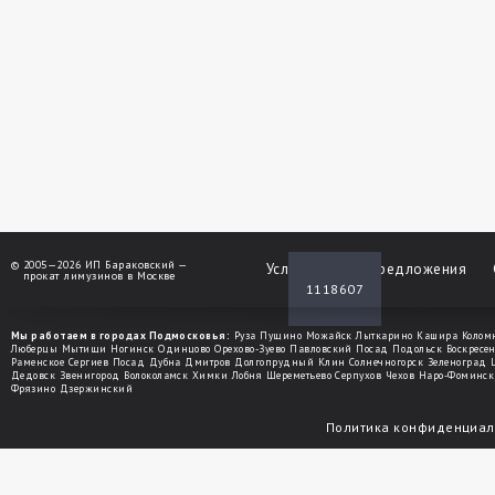
©
2005—2026 ИП Бараковский —
Услуги
Спецпредложения
прокат лимузинов в Москве
1118607
Мы работаем в городах Подмосковья:
Руза
Пущино
Можайск
Лыткарино
Кашира
Колом
Люберцы
Мытищи
Ногинск
Одинцово
Орехово-Зуево
Павловский Посад
Подольск
Воскресе
Раменское
Сергиев Посад
Дубна
Дмитров
Долгопрудный
Клин
Солнечногорск
Зеленоград
Дедовск
Звенигород
Волоколамск
Химки
Лобня
Шереметьево
Серпухов
Чехов
Наро-Фоминск
Фрязино
Дзержинский
Политика конфиденциал