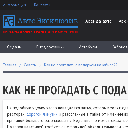
Информация
Контакты
Аренда авто
Аре
Седаны
Внедорожники
Автобусы
Кабриол
Главная
Советы
Как не прогадать с подарком на юбилей?
КАК НЕ ПРОГАДАТЬ С ПОД
На подобную удочку часто попадаются зятья, которые хотят сд
ресторан,
дорогой лимузин
и разосланные в тайне от именинника
причиной большого разочарования. Ведь, вполне может оказаться
Подарок на юбилей требует еще большей обходительности, чем 