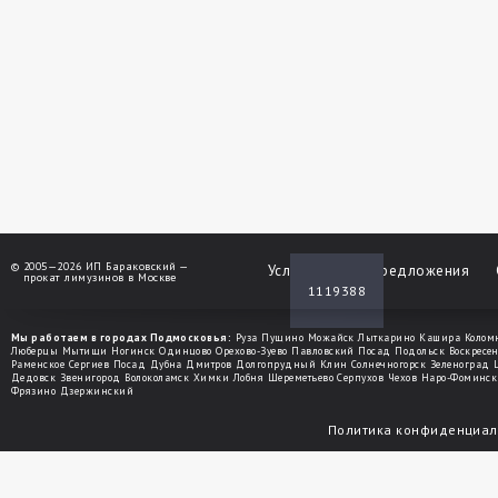
©
2005—2026 ИП Бараковский —
Услуги
Спецпредложения
прокат лимузинов в Москве
1119388
Мы работаем в городах Подмосковья:
Руза
Пущино
Можайск
Лыткарино
Кашира
Колом
Люберцы
Мытищи
Ногинск
Одинцово
Орехово-Зуево
Павловский Посад
Подольск
Воскресе
Раменское
Сергиев Посад
Дубна
Дмитров
Долгопрудный
Клин
Солнечногорск
Зеленоград
Дедовск
Звенигород
Волоколамск
Химки
Лобня
Шереметьево
Серпухов
Чехов
Наро-Фоминск
Фрязино
Дзержинский
Политика конфиденциал