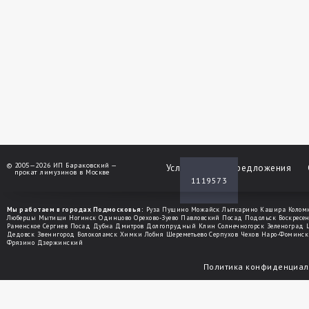
©
2005—2026 ИП Бараковский —
Услуги
Спецпредложения
прокат лимузинов в Москве
1119573
Мы работаем в городах Подмосковья:
Руза
Пущино
Можайск
Лыткарино
Кашира
Колом
Люберцы
Мытищи
Ногинск
Одинцово
Орехово-Зуево
Павловский Посад
Подольск
Воскресе
Раменское
Сергиев Посад
Дубна
Дмитров
Долгопрудный
Клин
Солнечногорск
Зеленоград
Дедовск
Звенигород
Волоколамск
Химки
Лобня
Шереметьево
Серпухов
Чехов
Наро-Фоминск
Фрязино
Дзержинский
Политика конфиденциал