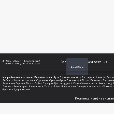
©
2005—2026 ИП Бараковский —
Услуги
Спецпредложения
прокат лимузинов в Москве
1118671
Мы работаем в городах Подмосковья:
Руза
Пущино
Можайск
Лыткарино
Кашира
Колом
Люберцы
Мытищи
Ногинск
Одинцово
Орехово-Зуево
Павловский Посад
Подольск
Воскресе
Раменское
Сергиев Посад
Дубна
Дмитров
Долгопрудный
Клин
Солнечногорск
Зеленоград
Дедовск
Звенигород
Волоколамск
Химки
Лобня
Шереметьево
Серпухов
Чехов
Наро-Фоминск
Фрязино
Дзержинский
Политика конфиденциал