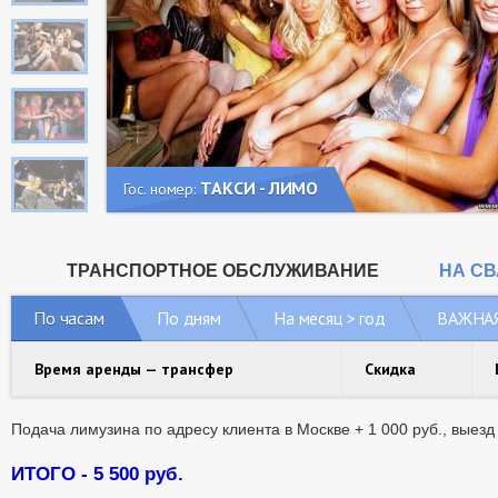
ТАКСИ - ЛИМО
Гос. номер:
ТРАНСПОРТНОЕ ОБСЛУЖИВАНИЕ
НА С
По часам
По дням
На месяц > год
ВАЖНА
Время аренды — трансфер
Скидка
Подача лимузина по адресу клиента в Москве + 1 000 руб., выез
ИТОГО - 5 500 руб.