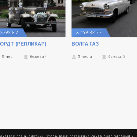
8798 ЕI2
Х 499 ВР 77
ОРД Т (РЕПЛИКАР)
ВОЛГА ГАЗ
5 мест
бежевый
3 места
бежевый
ройствах для аналитики, чтобы ваше посещение сайта было удобным и