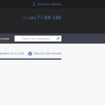
Заказать звонок
77-88-180
+7 (495)
узины
равить по E-mail
Версия для печати