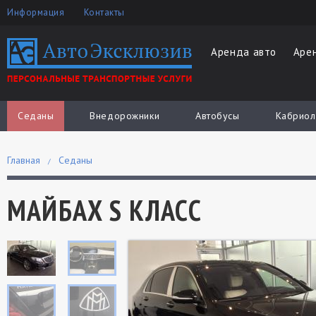
Информация
Контакты
Аренда авто
Аре
Седаны
Внедорожники
Автобусы
Кабриол
Главная
Седаны
МАЙБАХ S КЛАСС