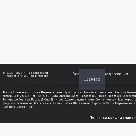
©
2005—2026 ИП Бараковский —
Услуги
Спецпредложения
прокат лимузинов в Москве
1119440
Мы работаем в городах Подмосковья:
Руза
Пущино
Можайск
Лыткарино
Кашира
Колом
Люберцы
Мытищи
Ногинск
Одинцово
Орехово-Зуево
Павловский Посад
Подольск
Воскресе
Раменское
Сергиев Посад
Дубна
Дмитров
Долгопрудный
Клин
Солнечногорск
Зеленоград
Дедовск
Звенигород
Волоколамск
Химки
Лобня
Шереметьево
Серпухов
Чехов
Наро-Фоминск
Фрязино
Дзержинский
Политика конфиденциал