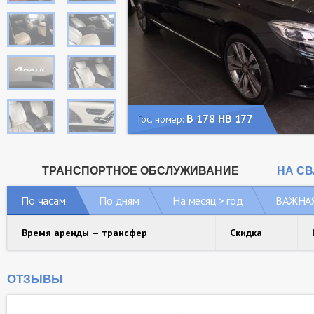
В 178 НВ 177
Гос. номер:
ТРАНСПОРТНОЕ ОБСЛУЖИВАНИЕ
НА С
По часам
По дням
На месяц > год
ВАЖНА
Время аренды — трансфер
Скидка
ОТЗЫВЫ