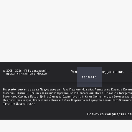
©
2005—2026 ИП Бараковский —
Услуги
Спецпредложения
прокат лимузинов в Москве
1118411
Мы работаем в городах Подмосковья:
Руза
Пущино
Можайск
Лыткарино
Кашира
Колом
Люберцы
Мытищи
Ногинск
Одинцово
Орехово-Зуево
Павловский Посад
Подольск
Воскресе
Раменское
Сергиев Посад
Дубна
Дмитров
Долгопрудный
Клин
Солнечногорск
Зеленоград
Дедовск
Звенигород
Волоколамск
Химки
Лобня
Шереметьево
Серпухов
Чехов
Наро-Фоминск
Фрязино
Дзержинский
Политика конфиденциал