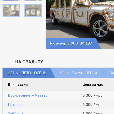
Е 900 КМ 197
Гос. номер:
НА СВАДЬБУ
ЦЕНЫ - ЛЕТО - ОСЕНЬ
ЦЕНЫ - ЗИМА - ВЕСНА
В
Дни недели
Цена за час
Воскресение — Четверг
6 000
/час
руб
Пятница
6 000
/час
руб
Суббота
6 000
/час
руб