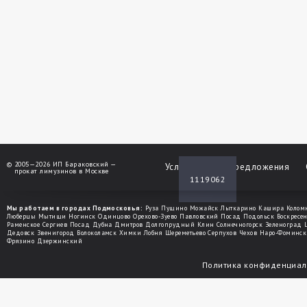
©
2005—2026 ИП Бараковский —
Услуги
Спецпредложения
прокат лимузинов в Москве
1119062
Мы работаем в городах Подмосковья:
Руза
Пущино
Можайск
Лыткарино
Кашира
Колом
Люберцы
Мытищи
Ногинск
Одинцово
Орехово-Зуево
Павловский Посад
Подольск
Воскресе
Раменское
Сергиев Посад
Дубна
Дмитров
Долгопрудный
Клин
Солнечногорск
Зеленоград
Дедовск
Звенигород
Волоколамск
Химки
Лобня
Шереметьево
Серпухов
Чехов
Наро-Фоминск
Фрязино
Дзержинский
Политика конфиденциал