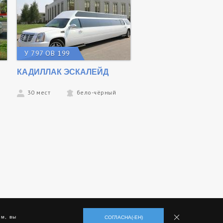
У 797 ОВ 199
КАДИЛЛАК ЭСКАЛЕЙД
30 мест
бело-чёрный
м, вы
СОГЛАСНА(-ЕН)
Разработка
,
поддержка
и
продвижение сайта