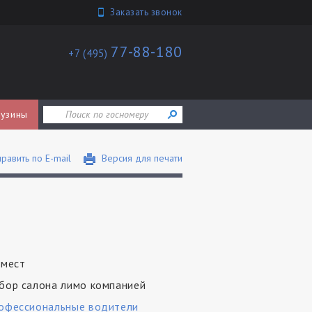
Заказать звонок
77-88-180
+7 (495)
узины
равить по E-mail
Версия для печати
 мест
бор салона лимо компанией
офессиональные водители