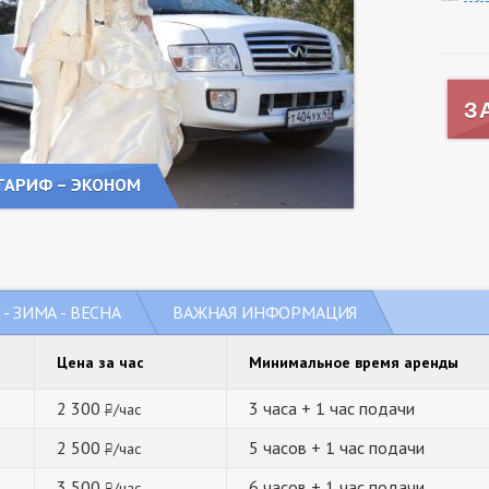
З
ТАРИФ – ЭКОНОМ
- ЗИМА - ВЕСНА
ВАЖНАЯ ИНФОРМАЦИЯ
Цена за час
Минимальное время аренды
2 300
3 часа + 1 час подачи
/час
руб.
2 500
5 часов + 1 час подачи
/час
руб.
3 500
6 часов + 1 час подачи
/час
руб.