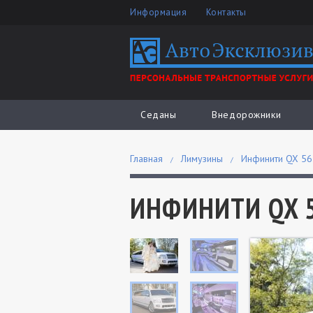
Информация
Контакты
Седаны
Внедорожники
Главная
Лимузины
Инфинити QX 56
ИНФИНИТИ QX 