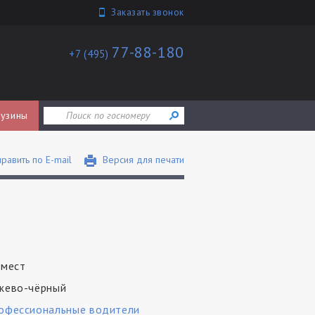
Заказать звонок
77-88-180
+7 (495)
узины
равить по E-mail
Версия для печати
 мест
жево-чёрный
офессиональные водители