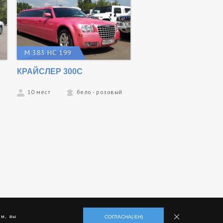
М 383 НС 199
КРАЙСЛЕР 300C
10 мест
бело - розовый
м, вы
СОГЛАСНА(-ЕН)
Разработка
,
поддержка
и
продвижение сайта