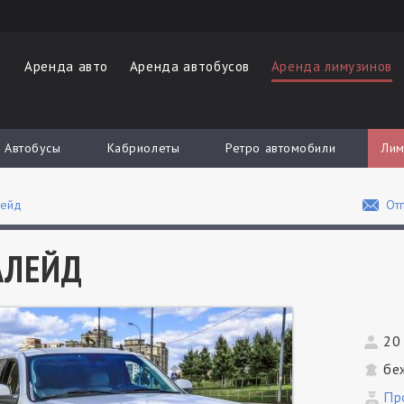
Аренда авто
Аренда автобусов
Аренда лимузинов
Автобусы
Кабриолеты
Ретро автомобили
Лим
лейд
Отп
АЛЕЙД
20
бе
Пр