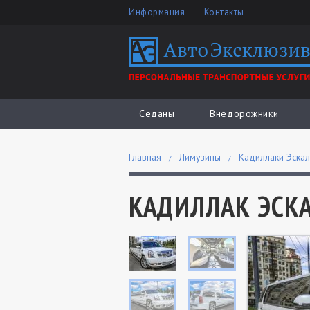
Информация
Контакты
Седаны
Внедорожники
Главная
Лимузины
Кадиллаки Эска
КАДИЛЛАК ЭСК