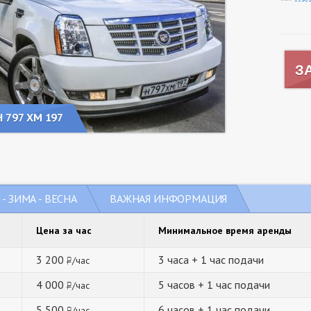
З
Н 797 ХМ 197
- ЗИМА - ВЕСНА
ВАЖНАЯ ИНФОРМАЦИЯ
Цена за час
Минимальное время аренды
3 200
3 часа + 1 час подачи
/час
руб.
4 000
5 часов + 1 час подачи
/час
руб.
5 500
6 часов + 1 час подачи
/час
руб.