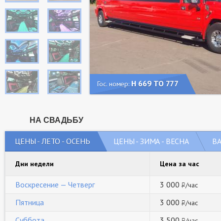
Н 669 ТО 777
Гос. номер:
НА СВАДЬБУ
ЦЕНЫ - ЛЕТО - ОСЕНЬ
ЦЕНЫ - ЗИМА - ВЕСНА
В
Дни недели
Цена за час
Воскресение — Четверг
3 000
/час
руб
Пятница
3 000
/час
руб
Суббота
3 500
/час
руб