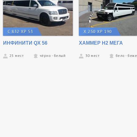
С 832 ХР 53
Х 250 ХР 190
ИНФИНИТИ QX 56
ХАММЕР Н2 МЕГА
25 мест
чёрно - белый
30 мест
бело - беж