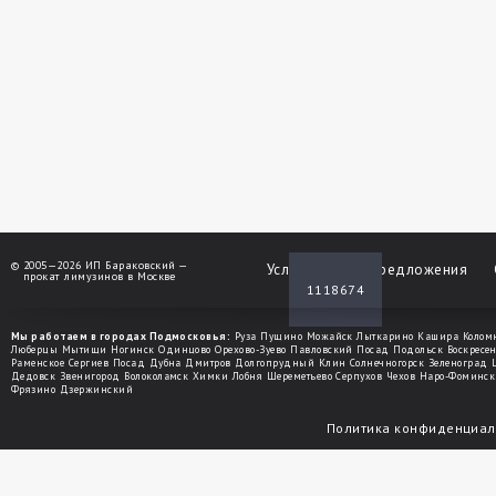
©
2005—2026 ИП Бараковский —
Услуги
Спецпредложения
прокат лимузинов в Москве
1118674
Мы работаем в городах Подмосковья:
Руза
Пущино
Можайск
Лыткарино
Кашира
Колом
Люберцы
Мытищи
Ногинск
Одинцово
Орехово-Зуево
Павловский Посад
Подольск
Воскресе
Раменское
Сергиев Посад
Дубна
Дмитров
Долгопрудный
Клин
Солнечногорск
Зеленоград
Дедовск
Звенигород
Волоколамск
Химки
Лобня
Шереметьево
Серпухов
Чехов
Наро-Фоминск
Фрязино
Дзержинский
Политика конфиденциал