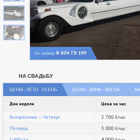
В 804 ТВ 199
Гос. номер:
НА СВАДЬБУ
ЦЕНЫ - ЛЕТО - ОСЕНЬ
ЦЕНЫ - ЗИМА - ВЕСНА
В
Дни недели
Цена за час
Воскресение — Четверг
2 700
/час
руб
Пятница
3 000
/час
руб
Суббота
4 000
/час
руб