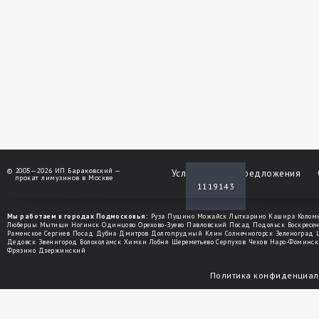
©
2005—2026 ИП Бараковский —
Услуги
Спецпредложения
прокат лимузинов в Москве
1119143
Мы работаем в городах Подмосковья:
Руза
Пущино
Можайск
Лыткарино
Кашира
Колом
Люберцы
Мытищи
Ногинск
Одинцово
Орехово-Зуево
Павловский Посад
Подольск
Воскресе
Раменское
Сергиев Посад
Дубна
Дмитров
Долгопрудный
Клин
Солнечногорск
Зеленоград
Дедовск
Звенигород
Волоколамск
Химки
Лобня
Шереметьево
Серпухов
Чехов
Наро-Фоминск
Фрязино
Дзержинский
Политика конфиденциал