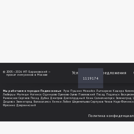
©
2005—2026 ИП Бараковский —
Услуги
Спецпредложения
прокат лимузинов в Москве
1119174
Мы работаем в городах Подмосковья:
Руза
Пущино
Можайск
Лыткарино
Кашира
Колом
Люберцы
Мытищи
Ногинск
Одинцово
Орехово-Зуево
Павловский Посад
Подольск
Воскресе
Раменское
Сергиев Посад
Дубна
Дмитров
Долгопрудный
Клин
Солнечногорск
Зеленоград
Дедовск
Звенигород
Волоколамск
Химки
Лобня
Шереметьево
Серпухов
Чехов
Наро-Фоминск
Фрязино
Дзержинский
Политика конфиденциал