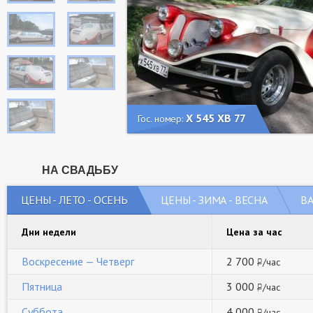
Х 545 ХВ 77
Гос. номер:
НА СВАДЬБУ
ЦЕНЫ - ЛЕТО - ОСЕНЬ
ЦЕНЫ - ЗИМА - ВЕСНА
В
Дни недели
Цена за час
Воскресение — Четверг
2 700
/час
руб
Пятница
3 000
/час
руб
Суббота
4 000
/час
руб