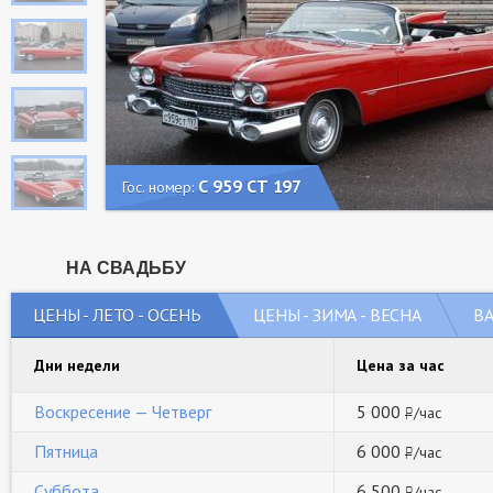
С 959 СТ 197
Гос. номер:
НА СВАДЬБУ
ЦЕНЫ - ЛЕТО - ОСЕНЬ
ЦЕНЫ - ЗИМА - ВЕСНА
В
Дни недели
Цена за час
Воскресение — Четверг
5 000
/час
руб
Пятница
6 000
/час
руб
Суббота
6 500
/час
руб