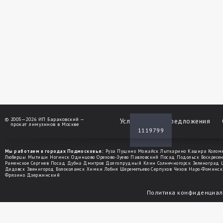
©
2005—2026 ИП Бараковский —
Услуги
Спецпредложения
прокат лимузинов в Москве
1119799
Мы работаем в городах Подмосковья:
Руза
Пущино
Можайск
Лыткарино
Кашира
Колом
Люберцы
Мытищи
Ногинск
Одинцово
Орехово-Зуево
Павловский Посад
Подольск
Воскресе
Раменское
Сергиев Посад
Дубна
Дмитров
Долгопрудный
Клин
Солнечногорск
Зеленоград
Дедовск
Звенигород
Волоколамск
Химки
Лобня
Шереметьево
Серпухов
Чехов
Наро-Фоминск
Фрязино
Дзержинский
Политика конфиденциал