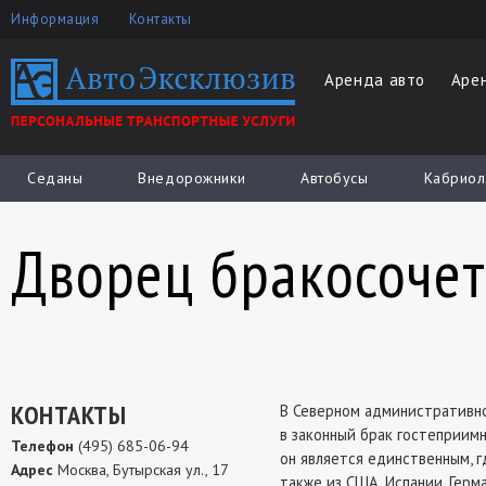
Информация
Контакты
Аренда авто
Аре
Седаны
Внедорожники
Автобусы
Кабриол
Дворец бракосоче
КОНТАКТЫ
В Северном административно
в законный брак гостеприим
Телефон
(495) 685-06-94
он является единственным, г
Адрес
Москва, Бутырская ул., 17
также из США, Испании, Герм