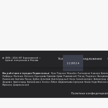
©
2005—2026 ИП Бараковский —
Услуги
Спецпредложения
прокат лимузинов в Москве
1118524
Мы работаем в городах Подмосковья:
Руза
Пущино
Можайск
Лыткарино
Кашира
Колом
Люберцы
Мытищи
Ногинск
Одинцово
Орехово-Зуево
Павловский Посад
Подольск
Воскресе
Раменское
Сергиев Посад
Дубна
Дмитров
Долгопрудный
Клин
Солнечногорск
Зеленоград
Дедовск
Звенигород
Волоколамск
Химки
Лобня
Шереметьево
Серпухов
Чехов
Наро-Фоминск
Фрязино
Дзержинский
Политика конфиденциал