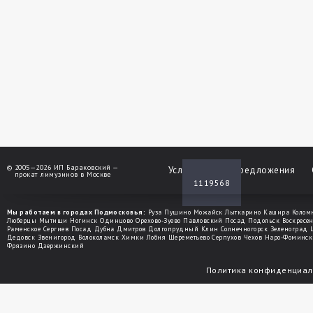
©
2005—2026 ИП Бараковский —
Услуги
Спецпредложения
прокат лимузинов в Москве
1119568
Мы работаем в городах Подмосковья:
Руза
Пущино
Можайск
Лыткарино
Кашира
Колом
Люберцы
Мытищи
Ногинск
Одинцово
Орехово-Зуево
Павловский Посад
Подольск
Воскресе
Раменское
Сергиев Посад
Дубна
Дмитров
Долгопрудный
Клин
Солнечногорск
Зеленоград
Дедовск
Звенигород
Волоколамск
Химки
Лобня
Шереметьево
Серпухов
Чехов
Наро-Фоминск
Фрязино
Дзержинский
Политика конфиденциал