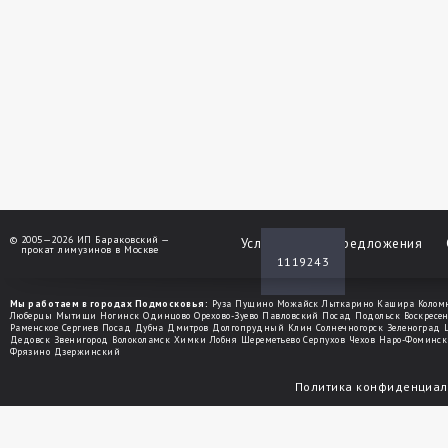
©
2005—2026 ИП Бараковский —
Услуги
Спецпредложения
прокат лимузинов в Москве
1119243
Мы работаем в городах Подмосковья:
Руза
Пущино
Можайск
Лыткарино
Кашира
Колом
Люберцы
Мытищи
Ногинск
Одинцово
Орехово-Зуево
Павловский Посад
Подольск
Воскресе
Раменское
Сергиев Посад
Дубна
Дмитров
Долгопрудный
Клин
Солнечногорск
Зеленоград
Дедовск
Звенигород
Волоколамск
Химки
Лобня
Шереметьево
Серпухов
Чехов
Наро-Фоминск
Фрязино
Дзержинский
Политика конфиденциал