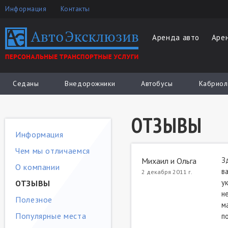
Информация
Контакты
Аренда авто
Аре
Седаны
Внедорожники
Автобусы
Кабриол
ОТЗЫВЫ
Информация
Чем мы отличаемся
З
Михаил и Ольга
О компании
в
2 декабря 2011 г.
у
ОТЗЫВЫ
н
Полезное
м
Популярные места
п