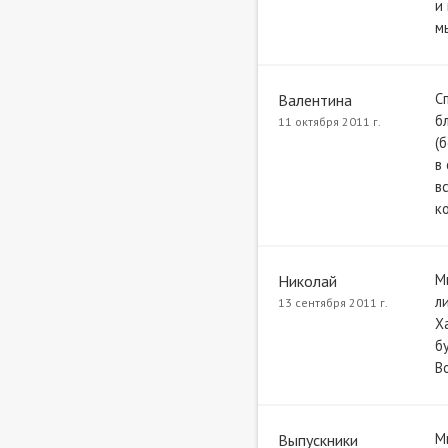
и
м
С
Валентина
б
11 октября 2011 г.
(
в
в
к
М
Николай
л
13 сентября 2011 г.
Х
б
В
М
Выпускники