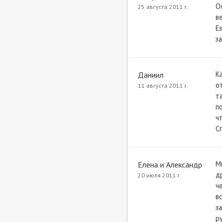
О
25 августа 2011 г.
в
Е
з
К
Даниил
о
11 августа 2011 г.
т
п
ч
Сп
М
Елена и Александр
д
20 июля 2011 г.
ч
в
з
р