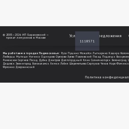
©
2005—2026 ИП Бараковский —
Услуги
Спецпредложения
прокат лимузинов в Москве
1118571
Мы работаем в городах Подмосковья:
Руза
Пущино
Можайск
Лыткарино
Кашира
Колом
Люберцы
Мытищи
Ногинск
Одинцово
Орехово-Зуево
Павловский Посад
Подольск
Воскресе
Раменское
Сергиев Посад
Дубна
Дмитров
Долгопрудный
Клин
Солнечногорск
Зеленоград
Дедовск
Звенигород
Волоколамск
Химки
Лобня
Шереметьево
Серпухов
Чехов
Наро-Фоминск
Фрязино
Дзержинский
Политика конфиденциал