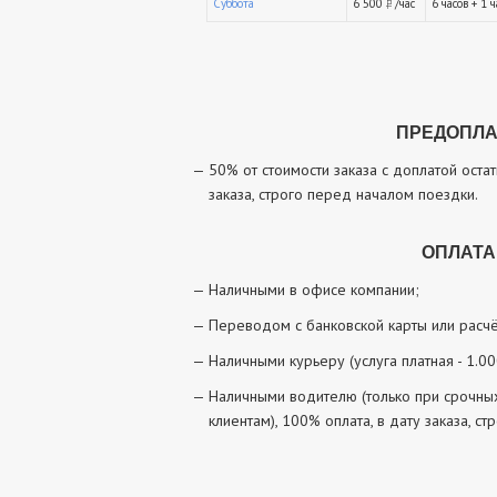
Суббота
6 500
/час
6 часов + 1 
руб.
ПРЕДОПЛА
50% от стоимости заказа с доплатой оста
заказа, строго перед началом поездки.
ОПЛАТА
Наличными в офисе компании;
Переводом с банковской карты или расчё
Наличными курьеру (услуга платная - 1.000
Наличными водителю (только при срочных
клиентам), 100% оплата, в дату заказа, с