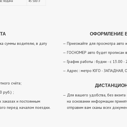
час подачи
45 500
руб.
ТА
ОФОРМЛЕНИЕ В
тка суммы водителю, в дату
Приезжайте для просмотра авто
ГОСНОМЕР авто будет прописан в
График работы : будни - с 13.00 - 
Адрес : метро ЮГО - ЗАПАДНАЯ, 
тного счёта;
ДИСТАНЦИО
 руб.) ;
Для вашего удобства, без визита
 заказах и постоянным
на основании информации принят
трого перед началом поездки.
отправим вам сканы всех докумен