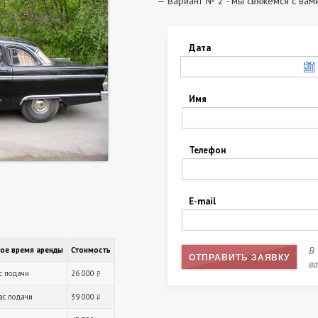
Вариант № 2 - мы свяжемся с вами
Дата
Имя
Телефон
E-mail
В
ое время аренды
Стоимость
ОТПРАВИТЬ ЗАЯВКУ
в
ас подачи
26 000
руб.
час подачи
39 000
руб.