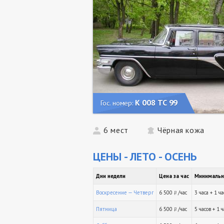
К 008 ТС 99
Гос. номер:
6 мест
Чёрная кожа
ЦЕНЫ - ЛЕТО - ОСЕНЬ
Дни недели
Цена за час
Минимальн
Воскресение — Четверг
6 500
/час
3 часа + 1 ч
руб.
Пятница
6 500
/час
5 часов + 1 
руб.