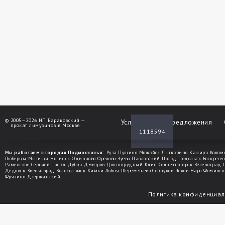
©
2005—2026 ИП Бараковский —
Услуги
Спецпредложения
прокат лимузинов в Москве
1118594
Мы работаем в городах Подмосковья:
Руза
Пущино
Можайск
Лыткарино
Кашира
Колом
Люберцы
Мытищи
Ногинск
Одинцово
Орехово-Зуево
Павловский Посад
Подольск
Воскресе
Раменское
Сергиев Посад
Дубна
Дмитров
Долгопрудный
Клин
Солнечногорск
Зеленоград
Дедовск
Звенигород
Волоколамск
Химки
Лобня
Шереметьево
Серпухов
Чехов
Наро-Фоминск
Фрязино
Дзержинский
Политика конфиденциал