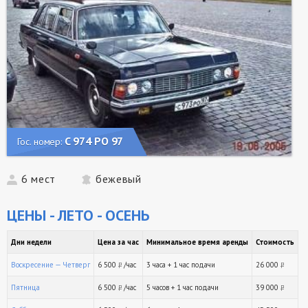
C 974 РО 97
Гос. номер:
6 мест
бежевый
ЦЕНЫ - ЛЕТО - ОСЕНЬ
Дни недели
Цена за час
Минимальное время аренды
Стоимость
Воскресение — Четверг
6 500
/час
3 часа + 1 час подачи
26 000
руб.
ру
Пятница
6 500
/час
5 часов + 1 час подачи
39 000
руб.
ру