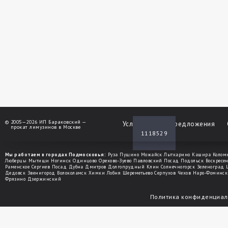
©
2005—2026 ИП Бараковский —
Услуги
Спецпредложения
прокат лимузинов в Москве
1118529
Мы работаем в городах Подмосковья:
Руза
Пущино
Можайск
Лыткарино
Кашира
Колом
Люберцы
Мытищи
Ногинск
Одинцово
Орехово-Зуево
Павловский Посад
Подольск
Воскресе
Раменское
Сергиев Посад
Дубна
Дмитров
Долгопрудный
Клин
Солнечногорск
Зеленоград
Дедовск
Звенигород
Волоколамск
Химки
Лобня
Шереметьево
Серпухов
Чехов
Наро-Фоминск
Фрязино
Дзержинский
Политика конфиденциал