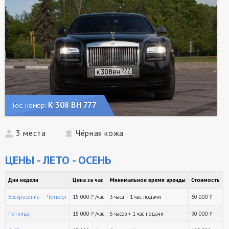
К 308 ВН 777
Гос. номер:
3 места
Чёрная кожа
ЦЕНЫ - ЛЕТО - ОСЕНЬ
Дни недели
Цена за час
Минимальное время аренды
Стоимость
Воскресение — Четверг
15 000
/час
3 часа + 1 час подачи
60 000
руб.
ру
Пятница
15 000
/час
5 часов + 1 час подачи
90 000
руб.
ру