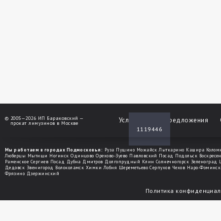
©
2005—2026 ИП Бараковский —
Услуги
Спецпредложения
прокат лимузинов в Москве
1119446
Мы работаем в городах Подмосковья:
Руза
Пущино
Можайск
Лыткарино
Кашира
Колом
Люберцы
Мытищи
Ногинск
Одинцово
Орехово-Зуево
Павловский Посад
Подольск
Воскресе
Раменское
Сергиев Посад
Дубна
Дмитров
Долгопрудный
Клин
Солнечногорск
Зеленоград
Дедовск
Звенигород
Волоколамск
Химки
Лобня
Шереметьево
Серпухов
Чехов
Наро-Фоминск
Фрязино
Дзержинский
Политика конфиденциал