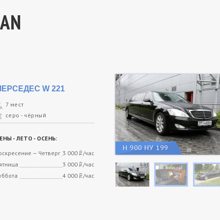
MAN
МЕРСЕДЕС W 221
7 мест
серо - чёрный
ЕНЫ - ЛЕТО - ОСЕНЬ:
Н 900 НУ 199
оскресение — Четверг
3 000
/час
руб.
ятница
3 000
/час
руб.
уббота
4 000
/час
руб.