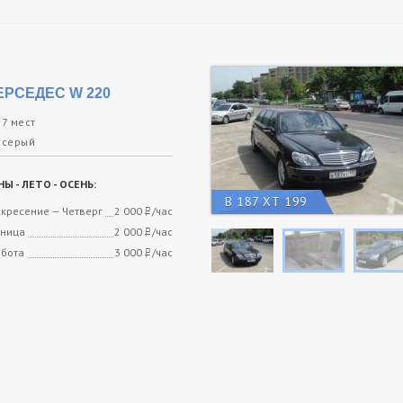
ЕРСЕДЕС W 220
7 мест
серый
Ы - ЛЕТО - ОСЕНЬ:
В 187 ХТ 199
кресение — Четверг
2 000
/час
руб.
тница
2 000
/час
руб.
ббота
3 000
/час
руб.