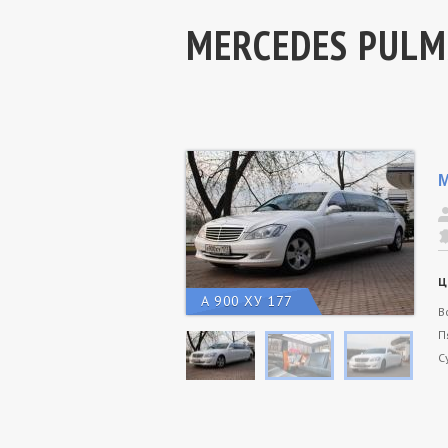
MERCEDES PUL
Ц
А 900 ХУ 177
В
П
С