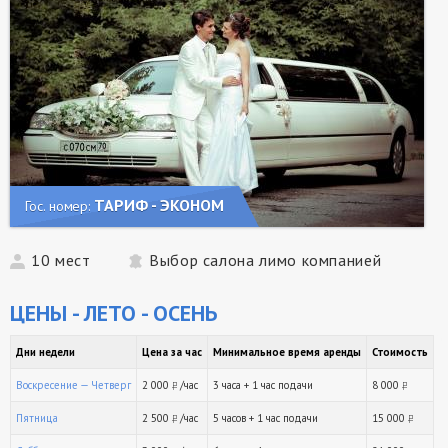
ТАРИФ - ЭКОНОМ
Гос. номер:
10 мест
Выбор салона лимо компанией
ЦЕНЫ - ЛЕТО - ОСЕНЬ
Дни недели
Цена за час
Минимальное время аренды
Стоимость
Воскресение — Четверг
2 000
/час
3 часа + 1 час подачи
8 000
руб.
ру
Пятница
2 500
/час
5 часов + 1 час подачи
15 000
руб.
ру