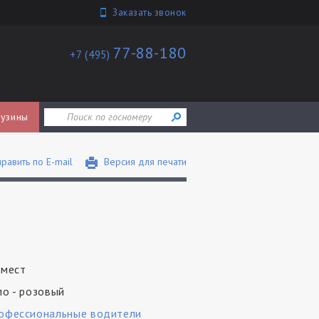
Заказать звонок
77-88-180
+7 (495)
узины
равить по E-mail
Версия для печати
 мест
ло - розовый
офессиональные водители