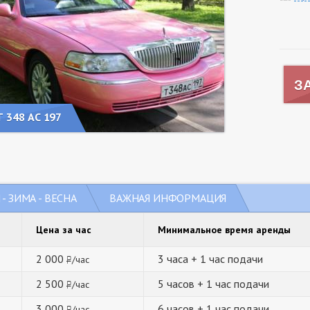
З
Т 348 АС 197
- ЗИМА - ВЕСНА
ВАЖНАЯ ИНФОРМАЦИЯ
Цена за час
Минимальное время аренды
2 000
3 часа + 1 час подачи
/час
руб.
2 500
5 часов + 1 час подачи
/час
руб.
3 000
6 часов + 1 час подачи
/час
руб.