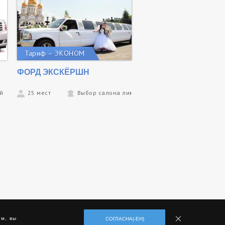
Тариф – ЭКОНОМ
ФОРД ЭКСКЁРШН
ый
25 мест
Выбор салона лимо компанией
м, вы
СОГЛАСНА(-ЕН)
Разработка
,
поддержка
и
продвижение сайта