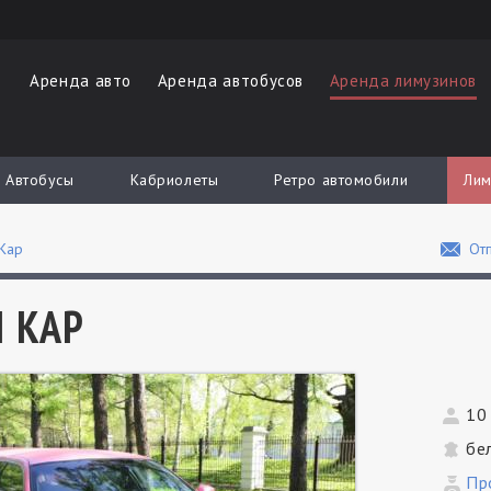
Аренда авто
Аренда автобусов
Аренда лимузинов
Автобусы
Кабриолеты
Ретро автомобили
Лим
 Кар
Отп
 КАР
10
бе
Пр