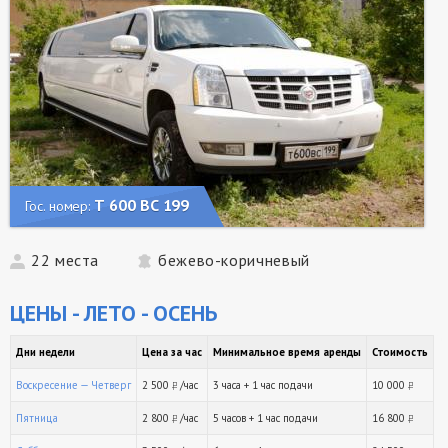
Т 600 ВС 199
Гос. номер:
22 места
бежево-коричневый
ЦЕНЫ - ЛЕТО - ОСЕНЬ
Дни недели
Цена за час
Минимальное время аренды
Стоимость
Воскресение — Четверг
2 500
/час
3 часа + 1 час подачи
10 000
руб.
ру
Пятница
2 800
/час
5 часов + 1 час подачи
16 800
руб.
ру