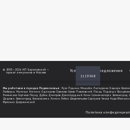
©
2005—2026 ИП Бараковский —
Услуги
Спецпредложения
прокат лимузинов в Москве
1119368
Мы работаем в городах Подмосковья:
Руза
Пущино
Можайск
Лыткарино
Кашира
Колом
Люберцы
Мытищи
Ногинск
Одинцово
Орехово-Зуево
Павловский Посад
Подольск
Воскресе
Раменское
Сергиев Посад
Дубна
Дмитров
Долгопрудный
Клин
Солнечногорск
Зеленоград
Дедовск
Звенигород
Волоколамск
Химки
Лобня
Шереметьево
Серпухов
Чехов
Наро-Фоминск
Фрязино
Дзержинский
Политика конфиденциал