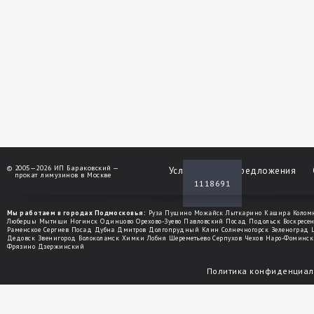
©
2005—2026 ИП Бараковский —
Услуги
Спецпредложения
прокат лимузинов в Москве
1118691
Мы работаем в городах Подмосковья:
Руза
Пущино
Можайск
Лыткарино
Кашира
Колом
Люберцы
Мытищи
Ногинск
Одинцово
Орехово-Зуево
Павловский Посад
Подольск
Воскресе
Раменское
Сергиев Посад
Дубна
Дмитров
Долгопрудный
Клин
Солнечногорск
Зеленоград
Дедовск
Звенигород
Волоколамск
Химки
Лобня
Шереметьево
Серпухов
Чехов
Наро-Фоминск
Фрязино
Дзержинский
Политика конфиденциал