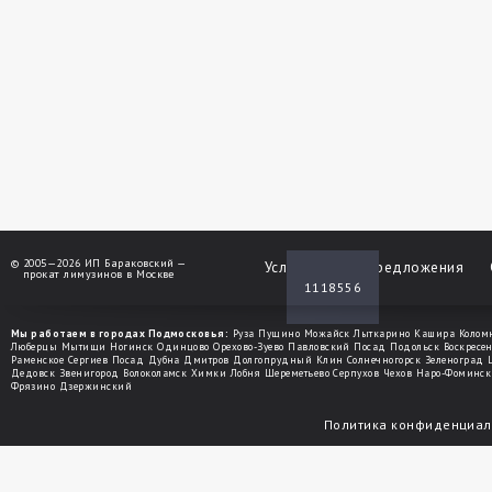
©
2005—2026 ИП Бараковский —
Услуги
Спецпредложения
прокат лимузинов в Москве
1118556
Мы работаем в городах Подмосковья:
Руза
Пущино
Можайск
Лыткарино
Кашира
Колом
Люберцы
Мытищи
Ногинск
Одинцово
Орехово-Зуево
Павловский Посад
Подольск
Воскресе
Раменское
Сергиев Посад
Дубна
Дмитров
Долгопрудный
Клин
Солнечногорск
Зеленоград
Дедовск
Звенигород
Волоколамск
Химки
Лобня
Шереметьево
Серпухов
Чехов
Наро-Фоминск
Фрязино
Дзержинский
Политика конфиденциал