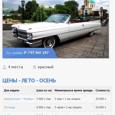
Р 797 МУ 197
Гос. номер:
4 места
красный
ЦЕНЫ - ЛЕТО - ОСЕНЬ
Дни недели
Цена за час
Минимальное время аренды
Стоимость
Воскресение — Четверг
5 000
/час
3 часа + 1 час подачи
20 000
руб.
ру
Пятница
6 000
/час
5 часов + 1 час подачи
36 000
руб.
ру