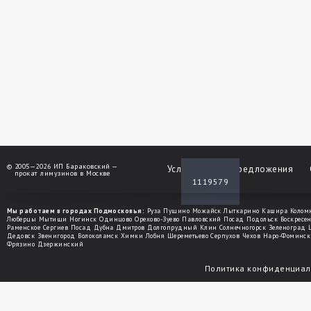
©
2005—2026 ИП Бараковский —
Услуги
Спецпредложения
прокат лимузинов в Москве
1119579
Мы работаем в городах Подмосковья:
Руза
Пущино
Можайск
Лыткарино
Кашира
Колом
Люберцы
Мытищи
Ногинск
Одинцово
Орехово-Зуево
Павловский Посад
Подольск
Воскресе
Раменское
Сергиев Посад
Дубна
Дмитров
Долгопрудный
Клин
Солнечногорск
Зеленоград
Дедовск
Звенигород
Волоколамск
Химки
Лобня
Шереметьево
Серпухов
Чехов
Наро-Фоминск
Фрязино
Дзержинский
Политика конфиденциал