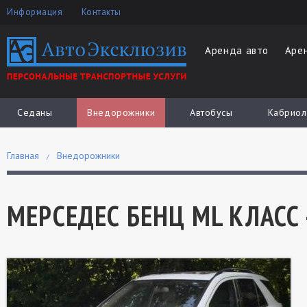
Информация
Контакты
Аренда авто
Аре
Седаны
Внедорожники
Автобусы
Кабриол
Главная
Внедорожники
МЕРСЕДЕС БЕНЦ ML КЛАСС -