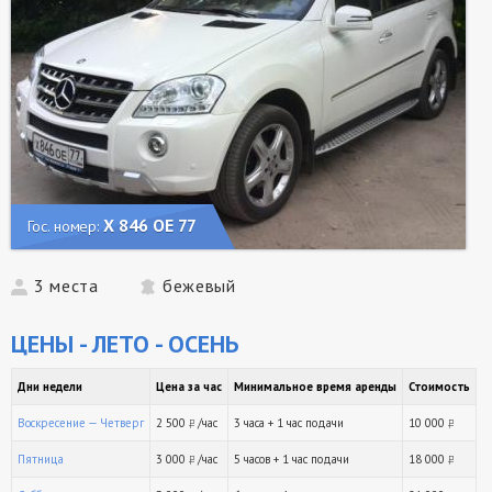
Х 846 ОЕ 77
Гос. номер:
3 места
бежевый
ЦЕНЫ - ЛЕТО - ОСЕНЬ
Дни недели
Цена за час
Минимальное время аренды
Стоимость
Воскресение — Четверг
2 500
/час
3 часа + 1 час подачи
10 000
руб.
ру
Пятница
3 000
/час
5 часов + 1 час подачи
18 000
руб.
ру