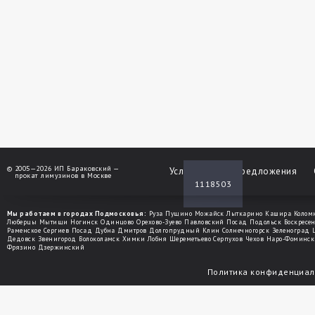
©
2005—2026 ИП Бараковский —
Услуги
Спецпредложения
прокат лимузинов в Москве
1118503
Мы работаем в городах Подмосковья:
Руза
Пущино
Можайск
Лыткарино
Кашира
Колом
Люберцы
Мытищи
Ногинск
Одинцово
Орехово-Зуево
Павловский Посад
Подольск
Воскресе
Раменское
Сергиев Посад
Дубна
Дмитров
Долгопрудный
Клин
Солнечногорск
Зеленоград
Дедовск
Звенигород
Волоколамск
Химки
Лобня
Шереметьево
Серпухов
Чехов
Наро-Фоминск
Фрязино
Дзержинский
Политика конфиденциал