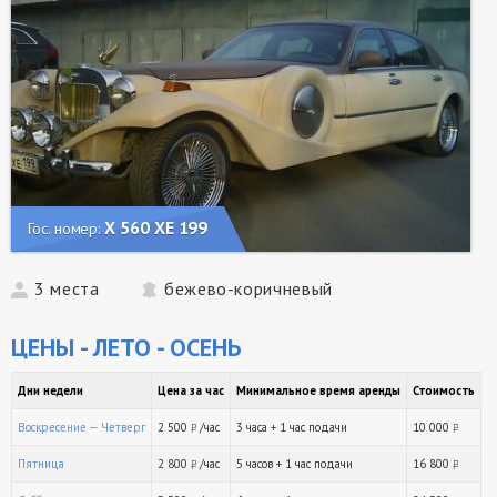
Х 560 ХЕ 199
Гос. номер:
3 места
бежево-коричневый
ЦЕНЫ - ЛЕТО - ОСЕНЬ
Дни недели
Цена за час
Минимальное время аренды
Стоимость
Воскресение — Четверг
2 500
/час
3 часа + 1 час подачи
10 000
руб.
ру
Пятница
2 800
/час
5 часов + 1 час подачи
16 800
руб.
ру