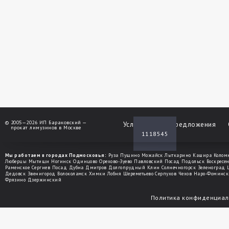
©
2005—2026 ИП Бараковский —
Услуги
Спецпредложения
прокат лимузинов в Москве
1118545
Мы работаем в городах Подмосковья:
Руза
Пущино
Можайск
Лыткарино
Кашира
Колом
Люберцы
Мытищи
Ногинск
Одинцово
Орехово-Зуево
Павловский Посад
Подольск
Воскресе
Раменское
Сергиев Посад
Дубна
Дмитров
Долгопрудный
Клин
Солнечногорск
Зеленоград
Дедовск
Звенигород
Волоколамск
Химки
Лобня
Шереметьево
Серпухов
Чехов
Наро-Фоминск
Фрязино
Дзержинский
Политика конфиденциал