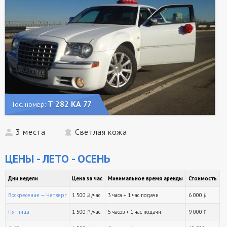
Т 282 КА 77
Гос. номер:
3 места
Светлая кожа
ЦЕНЫ - ЛЕТО - ОСЕНЬ
Дни недели
Цена за час
Минимальное время аренды
Стоимость
Воскресение — Четверг
1 500
/час
3 часа + 1 час подачи
6 000
руб.
ру
Пятница
1 500
/час
5 часов + 1 час подачи
9 000
руб.
ру