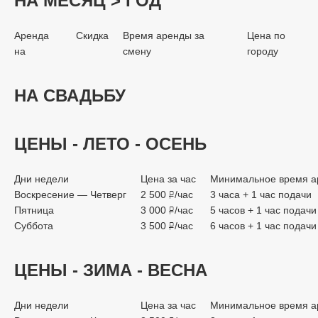
НА МЕСЯЦ > ГОД
Аренда
Скидка
Время аренды за
Цена по
на
смену
городу
НА СВАДЬБУ
ЦЕНЫ - ЛЕТО - ОСЕНЬ
Дни недели
Цена за час
Минимальное время а
Воскресение — Четверг
2 500
/час
3 часа + 1 час подачи
руб.
Пятница
3 000
/час
5 часов + 1 час подачи
руб.
Суббота
3 500
/час
6 часов + 1 час подачи
руб.
ЦЕНЫ - ЗИМА - ВЕСНА
Дни недели
Цена за час
Минимальное время а