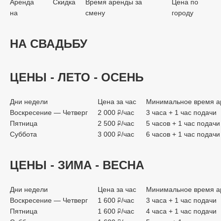
Аренда
Скидка
Время аренды за
Цена по
на
смену
городу
НА СВАДЬБУ
ЦЕНЫ - ЛЕТО - ОСЕНЬ
Дни недели
Цена за час
Минимальное время а
Воскресение — Четверг
2 000
/час
3 часа + 1 час подачи
руб.
Пятница
2 500
/час
5 часов + 1 час подачи
руб.
Суббота
3 000
/час
6 часов + 1 час подачи
руб.
ЦЕНЫ - ЗИМА - ВЕСНА
Дни недели
Цена за час
Минимальное время а
Воскресение — Четверг
1 600
/час
3 часа + 1 час подачи
руб.
Пятница
1 600
/час
4 часа + 1 час подачи
руб.