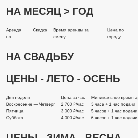
НА МЕСЯЦ > ГОД
Аренда
Скидка
Время аренды за
Цена по
на
смену
городу
НА СВАДЬБУ
ЦЕНЫ - ЛЕТО - ОСЕНЬ
Дни недели
Цена за час
Минимальное время а
Воскресение — Четверг
2 700
/час
3 часа + 1 час подачи
руб.
Пятница
3 000
/час
5 часов + 1 час подачи
руб.
Суббота
4 000
/час
6 часов + 1 час подачи
руб.
ЦЕНЫ - ЗИМА - ВЕСНА