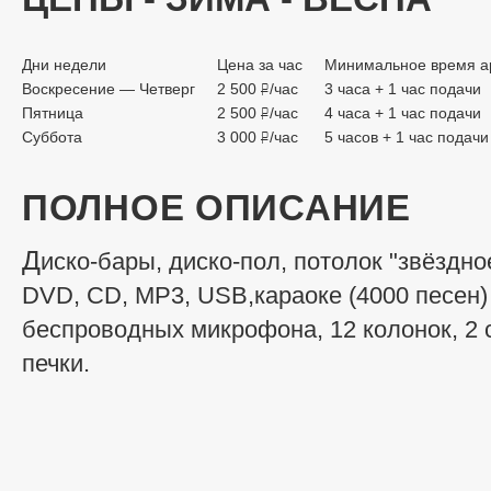
Дни недели
Цена за час
Минимальное время а
Воскресение — Четверг
2 500
/час
3 часа + 1 час подачи
руб.
Пятница
2 500
/час
4 часа + 1 час подачи
руб.
Суббота
3 000
/час
5 часов + 1 час подачи
руб.
ПОЛНОЕ ОПИСАНИЕ
Д
иско-бары, диско-пол, потолок "звёздно
DVD, CD, MP3, USB,
караоке (4000 песен
беспроводных микрофона,
12 колонок, 2
печки.