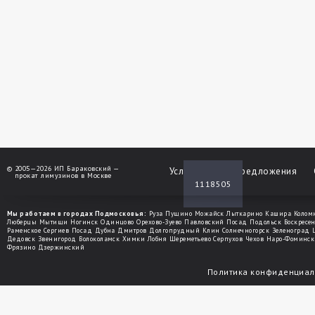
©
2005—2026 ИП Бараковский —
Услуги
Спецпредложения
прокат лимузинов в Москве
1118505
Мы работаем в городах Подмосковья:
Руза
Пущино
Можайск
Лыткарино
Кашира
Колом
Люберцы
Мытищи
Ногинск
Одинцово
Орехово-Зуево
Павловский Посад
Подольск
Воскресе
Раменское
Сергиев Посад
Дубна
Дмитров
Долгопрудный
Клин
Солнечногорск
Зеленоград
Дедовск
Звенигород
Волоколамск
Химки
Лобня
Шереметьево
Серпухов
Чехов
Наро-Фоминск
Фрязино
Дзержинский
Политика конфиденциал