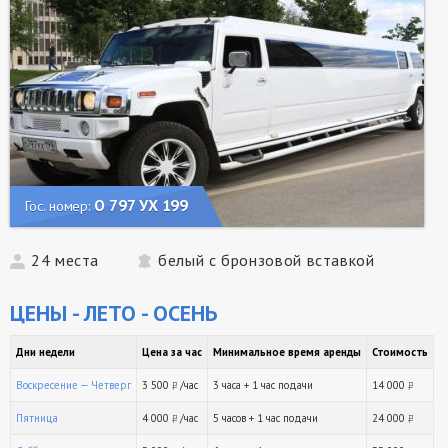
О 797 УХ 199
Гос. номер:
24 места
белый с бронзовой вставкой
ЦЕНЫ - ЛЕТО - ОСЕНЬ
Дни недели
Цена за час
Минимальное время аренды
Стоимость
Воскресение — Четверг
3 500
/час
3 часа + 1 час подачи
14 000
руб.
ру
Пятница
4 000
/час
5 часов + 1 час подачи
24 000
руб.
ру