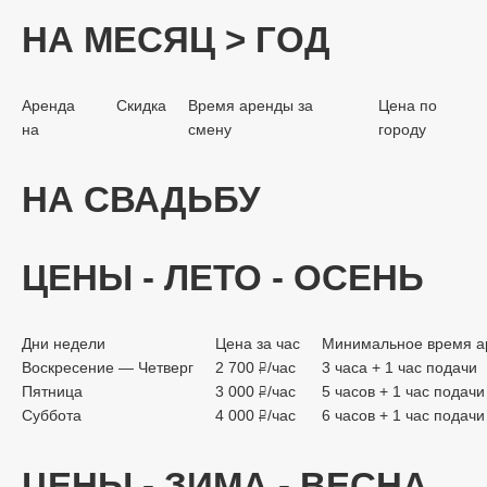
НА МЕСЯЦ > ГОД
Аренда
Скидка
Время аренды за
Цена по
на
смену
городу
НА СВАДЬБУ
ЦЕНЫ - ЛЕТО - ОСЕНЬ
Дни недели
Цена за час
Минимальное время а
Воскресение — Четверг
2 700
/час
3 часа + 1 час подачи
руб.
Пятница
3 000
/час
5 часов + 1 час подачи
руб.
Суббота
4 000
/час
6 часов + 1 час подачи
руб.
ЦЕНЫ - ЗИМА - ВЕСНА