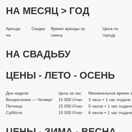
НА МЕСЯЦ > ГОД
Аренда
Скидка
Время аренды за
Цена по
на
смену
городу
НА СВАДЬБУ
ЦЕНЫ - ЛЕТО - ОСЕНЬ
Дни недели
Цена за час
Минимальное время 
Воскресение — Четверг
15 000
/час
3 часа + 1 час подачи
руб.
Пятница
15 000
/час
5 часов + 1 час подач
руб.
Суббота
15 000
/час
6 часов + 1 час подач
руб.
ЦЕНЫ - ЗИМА - ВЕСНА