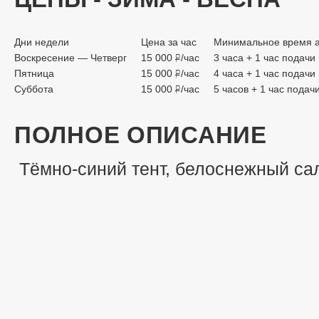
Дни недели
Цена за час
Минимальное время 
Воскресение — Четверг
15 000
/час
3 часа + 1 час подачи
руб.
Пятница
15 000
/час
4 часа + 1 час подачи
руб.
Суббота
15 000
/час
5 часов + 1 час подач
руб.
ПОЛНОЕ ОПИСАНИЕ
Тёмно-синий тент, белоснежный са