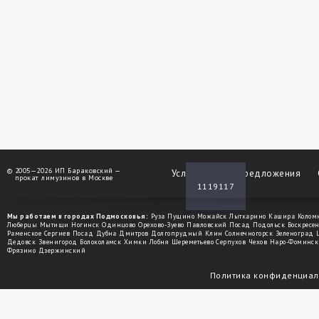
©
2005—2026 ИП Бараковский —
Услуги
Спецпредложения
прокат лимузинов в Москве
1119117
Мы работаем в городах Подмосковья:
Руза
Пущино
Можайск
Лыткарино
Кашира
Колом
Люберцы
Мытищи
Ногинск
Одинцово
Орехово-Зуево
Павловский Посад
Подольск
Воскресе
Раменское
Сергиев Посад
Дубна
Дмитров
Долгопрудный
Клин
Солнечногорск
Зеленоград
Дедовск
Звенигород
Волоколамск
Химки
Лобня
Шереметьево
Серпухов
Чехов
Наро-Фоминск
Фрязино
Дзержинский
Политика конфиденциал