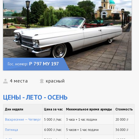
Р 797 МУ 197
Гос. номер:
4 места
красный
ЦЕНЫ - ЛЕТО - ОСЕНЬ
Дни недели
Цена за час
Минимальное время аренды
Стоимость
Воскресение — Четверг
5 000
/час
3 часа + 1 час подачи
20 000
руб.
ру
Пятница
6 000
/час
5 часов + 1 час подачи
36 000
руб.
ру